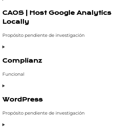
to
CAOS | Host Google Analytics
service
wp-
Locally
optimize
Propósito pendiente de investigación
Consent
to
Complianz
service
caos-
Funcional
|-
host-
Consent
google-
to
analytics-
WordPress
service
locally
complianz
Propósito pendiente de investigación
Consent
to