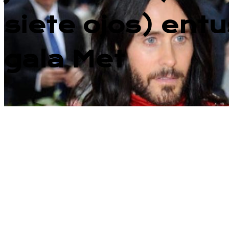
siete ojos) ent
gala Met