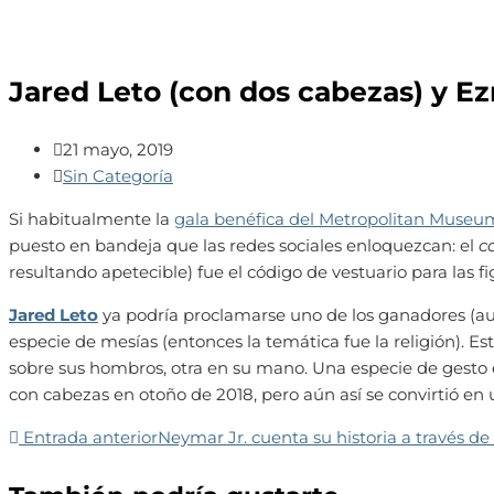
Jared Leto (con dos cabezas) y Ezr
Publicación
21 mayo, 2019
de
Categoría
Sin Categoría
la
de
Si habitualmente la
gala benéfica del Metropolitan Museu
entrada:
la
puesto en bandeja que las redes sociales enloquezcan: el
c
entrada:
resultando apetecible) fue el código de vestuario para las f
Jared Leto
ya podría proclamarse uno de los ganadores (au
especie de mesías (entonces la temática fue la religión). E
sobre sus hombros, otra en su mano. Una especie de gesto en
con cabezas en otoño de 2018, pero aún así se convirtió e
Entrada anterior
Neymar Jr. cuenta su historia a través d
Leer
más