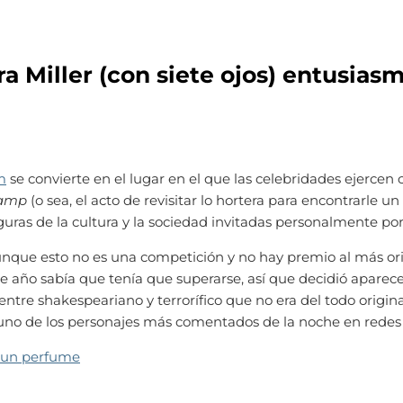
a Miller (con siete ojos) entusias
m
se convierte en el lugar en el que las celebridades ejercen 
amp
(o sea, el acto de revisitar lo hortera para encontrarle u
iguras de la cultura y la sociedad invitadas personalmente po
nque esto no es una competición y no hay premio al más ori
ste año sabía que tenía que superarse, así que decidió aparec
tre shakespeariano y terrorífico que no era del todo original
n uno de los personajes más comentados de la noche en redes
e un perfume